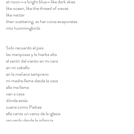
at noon—a bright blue—like dark skies
like ocean, like the thread of waves
like nectar
then scattering, as her voice evaporates
into hummingbirds
Solo recuerdo el pais
las mariposas y la hierba alta
el sentir del viento en mi cara
en mi cabello
en la mañana temprano
mi madre llama desde la casa
ella me llama
ven a casa
dónde estás
suena como Pixbae
ella canta un verso de la iglesia
recuerdo desde la infancia
un fragmento de Dios en azul, como el cielo
al mediodía, un azul brillante, como cielos